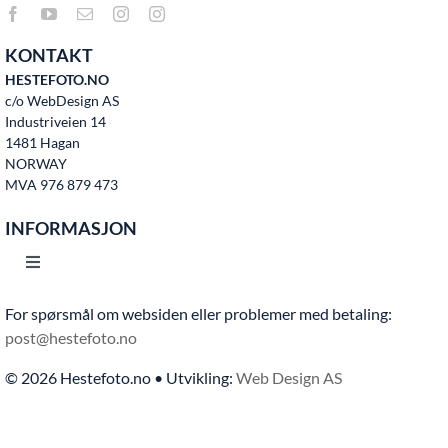
KONTAKT
HESTEFOTO.NO
c/o WebDesign AS
Industriveien 14
1481 Hagan
NORWAY
MVA 976 879 473
INFORMASJON
Toggle
Navigation
For spørsmål om websiden eller problemer med betaling:
Hjem
post@hestefoto.no
© 2026 Hestefoto.no • Utvikling:
Web Design AS
Bruksvilkår
Bli medlem