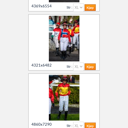
4369x6554
Kontakt oss
Str :
Agria Oslo Horse Show 2023
Øvrevoll løpsdager
Øvrevoll treningsdager
4321x6482
Str :
NoARK
Søk
Sverige
4860x7290
Str :