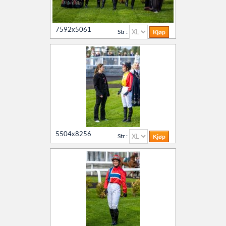
7592x5061
Str :
5504x8256
Str :