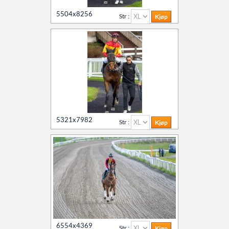
5504x8256
Str :
5321x7982
Str :
6554x4369
Str :