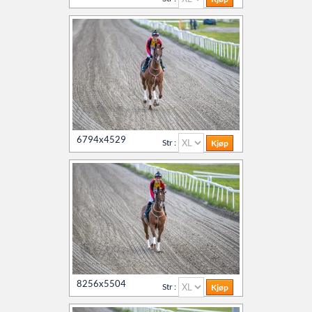
6794x4529
Str :
8256x5504
Str :