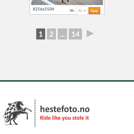
8256x5504
Str :
►
1
2
...
14