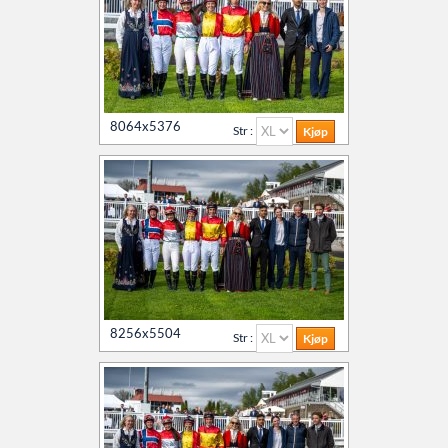
8064x5376
Str :
8256x5504
Str :