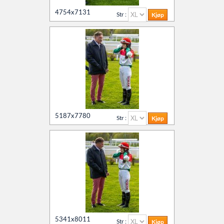
4754x7131
Str :
5187x7780
Str :
5341x8011
Str :