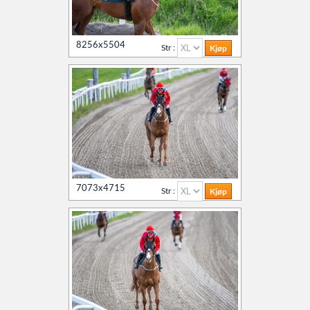
8256x5504
Str :
7073x4715
Str :