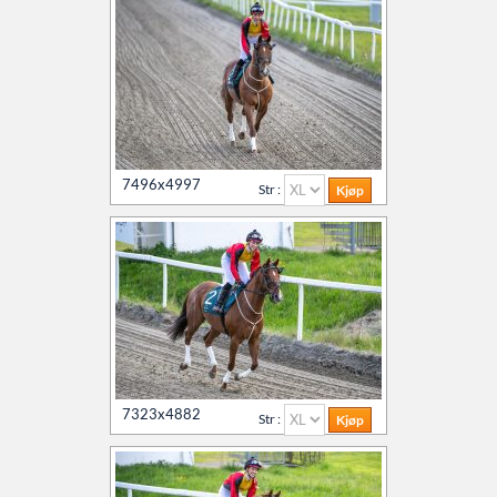
7496x4997
Str :
7323x4882
Str :