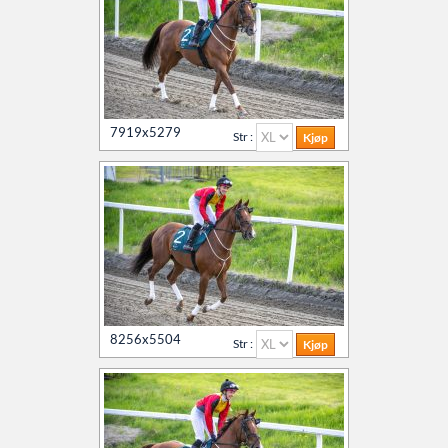
7919x5279
Str :
8256x5504
Str :