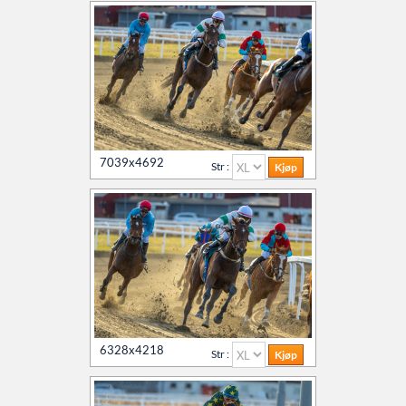
7039x4692
Str :
6328x4218
Str :