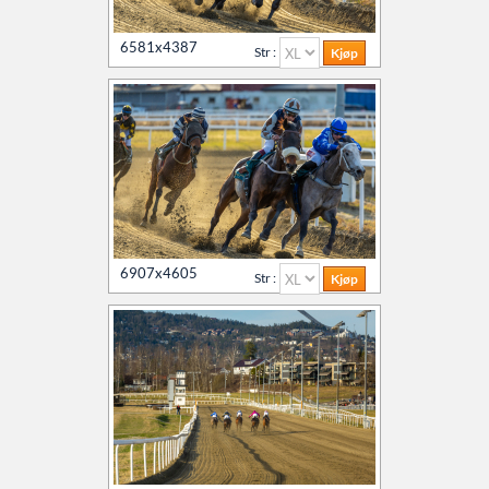
6581x4387
Str :
6907x4605
Str :