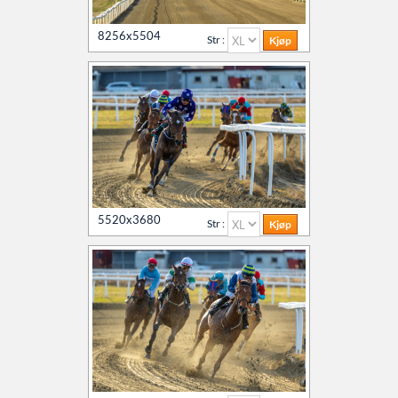
8256x5504
Str :
5520x3680
Str :