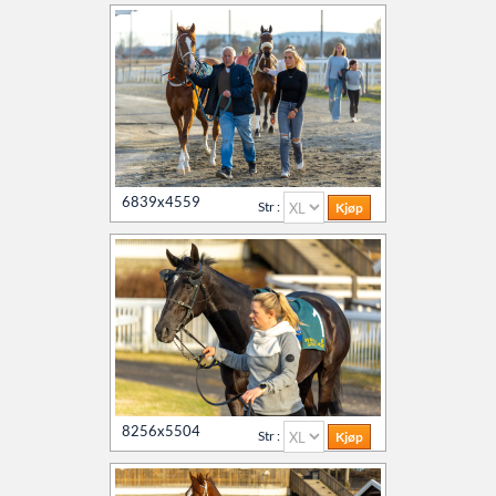
6839x4559
Str :
8256x5504
Str :