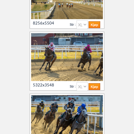
8256x5504
Str :
5322x3548
Str :