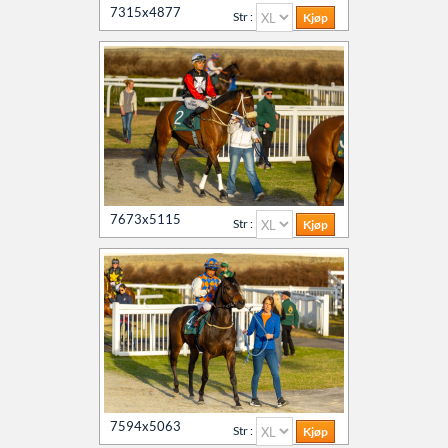
7315x4877
Str :
7673x5115
Str :
7594x5063
Str :