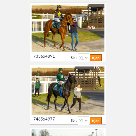
7336x4891
Str :
7465x4977
Str :