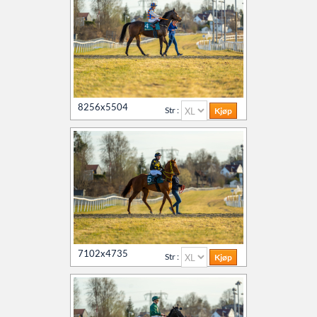
8256x5504
Str :
7102x4735
Str :