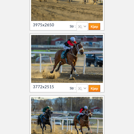
3975x2650
Str :
3772x2515
Str :