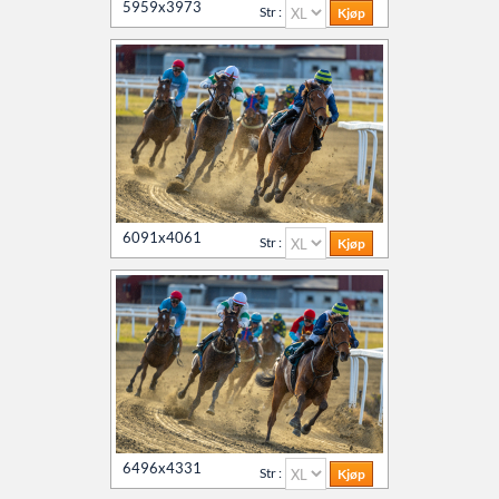
5959x3973
Str :
6091x4061
Str :
6496x4331
Str :