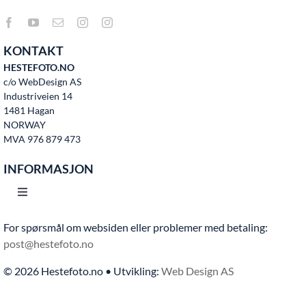
KONTAKT
HESTEFOTO.NO
c/o WebDesign AS
Industriveien 14
1481 Hagan
NORWAY
MVA 976 879 473
INFORMASJON
Toggle
Navigation
For spørsmål om websiden eller problemer med betaling:
Hjem
post@hestefoto.no
© 2026 Hestefoto.no • Utvikling:
Web Design AS
Bruksvilkår