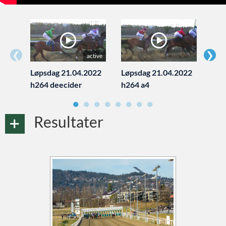
Kontakt oss
Agria Oslo Horse Show 2023
Øvrevoll løpsdager
❮
❯
active
Løpsdag 21.04.2022
Løpsdag 21.04.2022
Løp
h264 deecider
h264 a4
a3
Øvrevoll treningsdager
●
●
●
●
●
●
●
●
Resultater
NoARK
Søk
Sverige