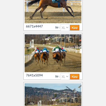
6671x4447
Str :
7641x5094
Str :