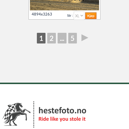
4894x3263
Str :
►
1
2
...
5