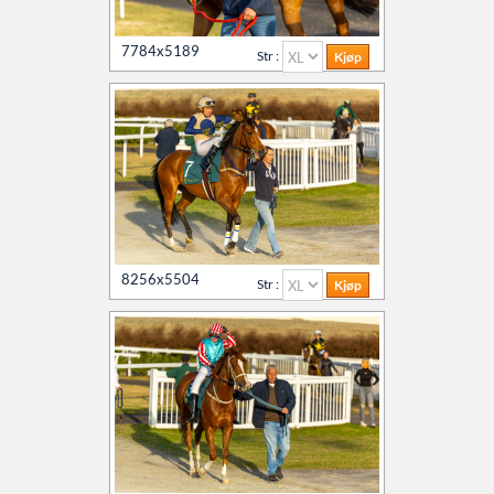
7784x5189
Str :
8256x5504
Str :