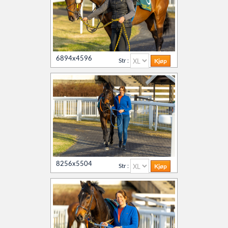
6894x4596
Str :
8256x5504
Str :