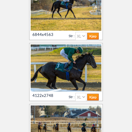
6844x4563
Str :
4122x2748
Str :