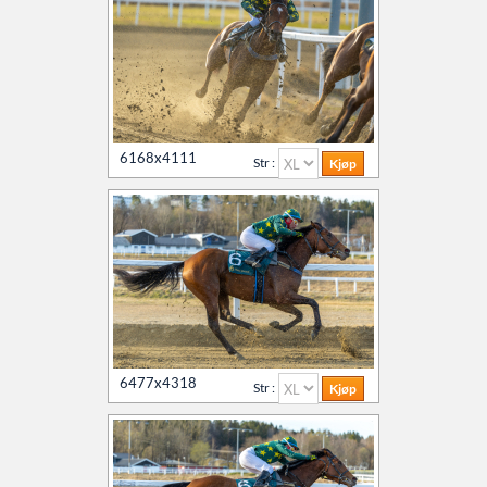
6168x4111
Str :
6477x4318
Str :