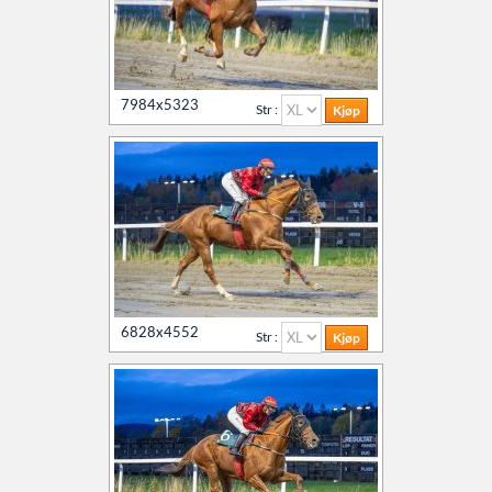
7984x5323
Str :
6828x4552
Str :