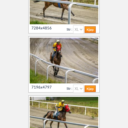
7284x4856
Str :
7196x4797
Str :