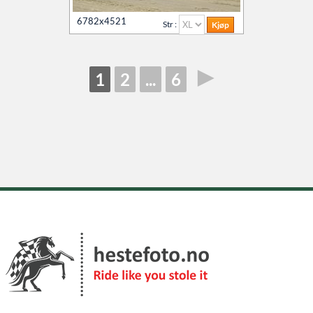
6782x4521
Str :
►
1
2
...
6