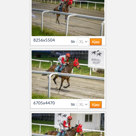
8256x5504
Str :
6705x4470
Str :