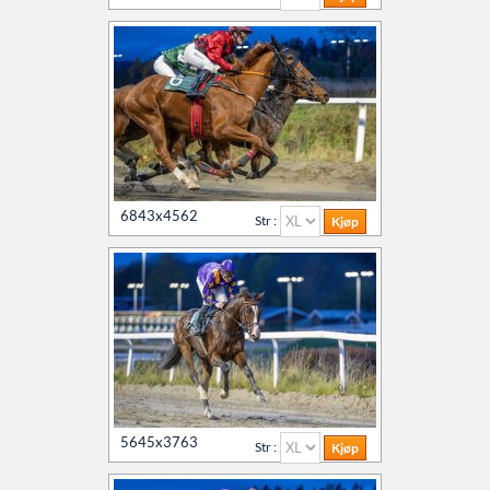
6843x4562
Str :
5645x3763
Str :