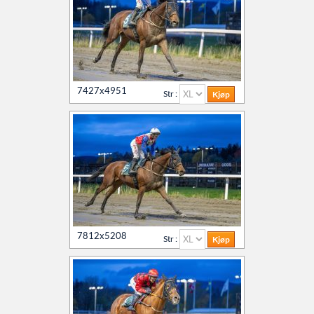
7427x4951
Str :
7812x5208
Str :