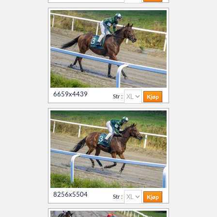
6659x4439
Str :
8256x5504
Str :