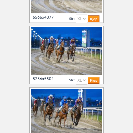
6566x4377
Str :
8256x5504
Str :