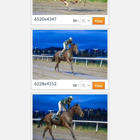
6520x4347
Str :
6228x4152
Str :