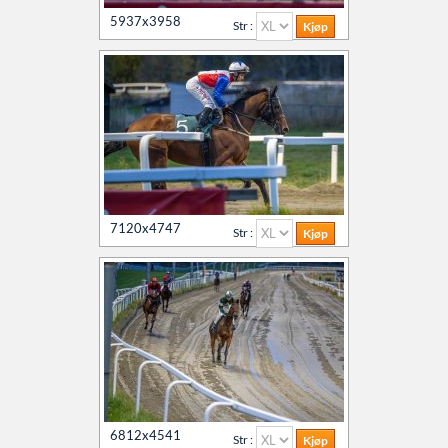
5937x3958
Kontakt oss
Str :
Agria Oslo Horse Show 2023
Øvrevoll løpsdager
Øvrevoll treningsdager
7120x4747
Str :
NoARK
Søk
Sverige
6812x4541
Str :