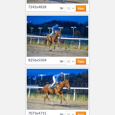
7242x4828
Str :
8256x5504
Str :
7073x4715
Str :