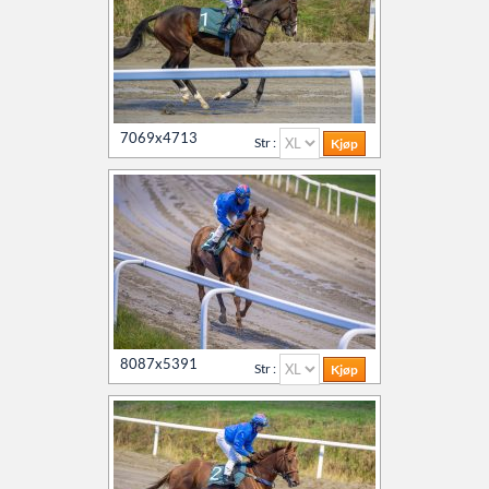
7069x4713
Str :
8087x5391
Str :