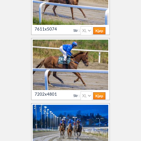
7611x5074
Str :
7202x4801
Str :