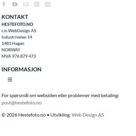
KONTAKT
HESTEFOTO.NO
c/o WebDesign AS
Industriveien 14
1481 Hagan
NORWAY
MVA 976 879 473
INFORMASJON
Toggle
Navigation
For spørsmål om websiden eller problemer med betaling:
Hjem
post@hestefoto.no
© 2026 Hestefoto.no • Utvikling:
Web Design AS
Bruksvilkår
Bli medlem