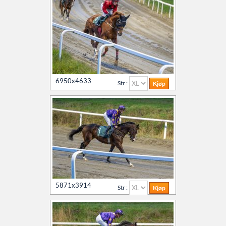
6950x4633
Str :
5871x3914
Str :