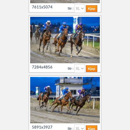
7611x5074
Str :
7284x4856
Str :
5891x3927
Str :