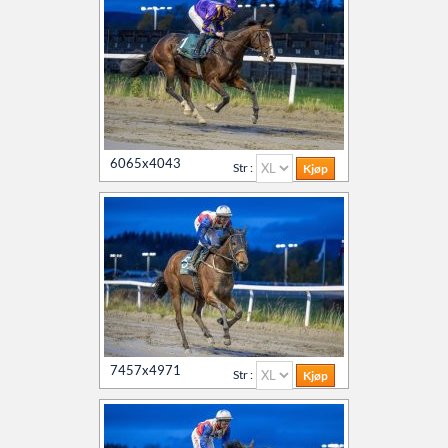
6065x4043
Str :
7457x4971
Str :