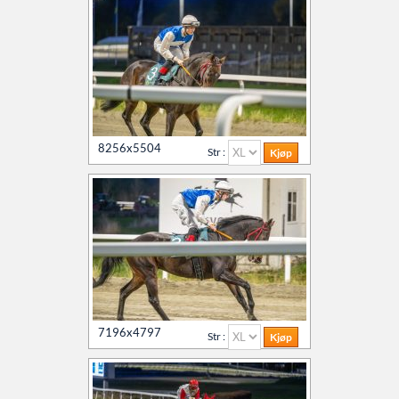
8256x5504
Str :
7196x4797
Str :