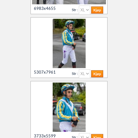
6983x4655
Str :
5307x7961
Str :
3733x5599
Str :