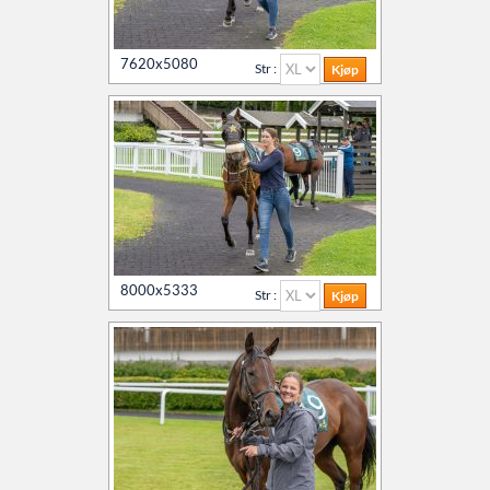
7620x5080
Str :
8000x5333
Str :