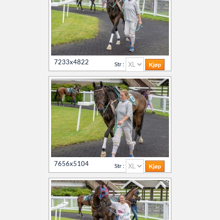
7233x4822
Str :
7656x5104
Str :