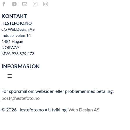
KONTAKT
HESTEFOTO.NO
c/o WebDesign AS
Industriveien 14
1481 Hagan
NORWAY
MVA 976 879 473
INFORMASJON
Toggle
Navigation
For spørsmål om websiden eller problemer med betaling:
Hjem
post@hestefoto.no
© 2026 Hestefoto.no • Utvikling:
Web Design AS
Bruksvilkår
Bli medlem