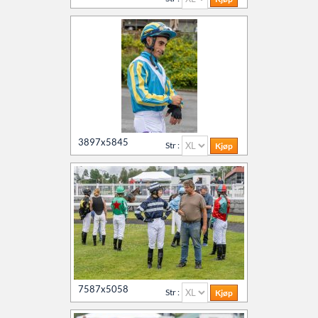
3897x5845
Str :
7587x5058
Str :