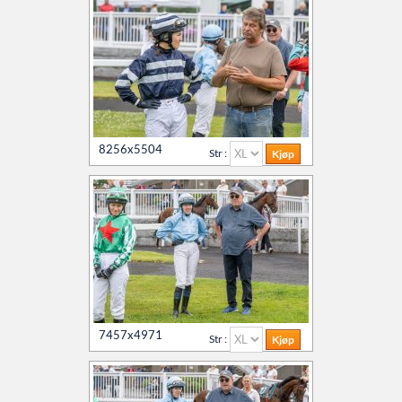
8256x5504
Str :
7457x4971
Str :