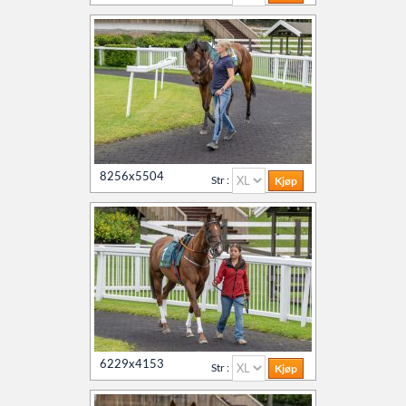
8256x5504
Str :
6229x4153
Str :