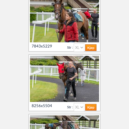
7843x5229
Str :
8256x5504
Str :