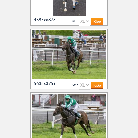
4585x6878
Str :
5638x3759
Str :