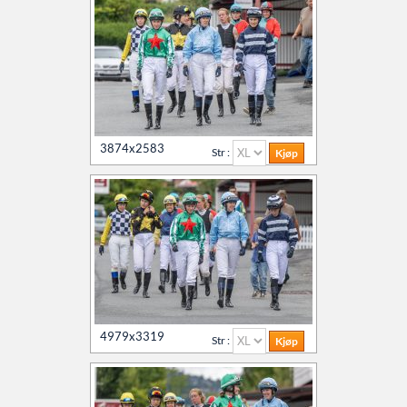
3874x2583
Str :
4979x3319
Str :