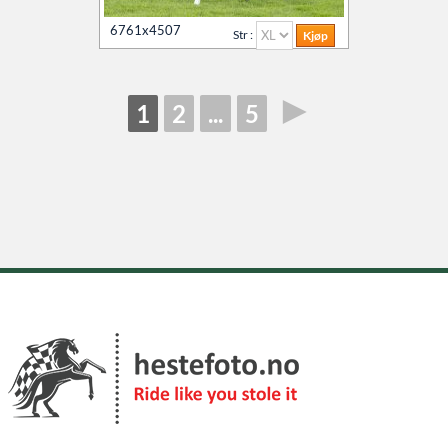
6761x4507
Str :
►
1
2
...
5