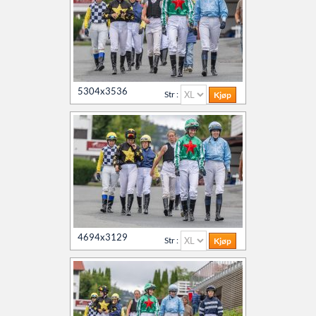
5304x3536
Str :
4694x3129
Str :