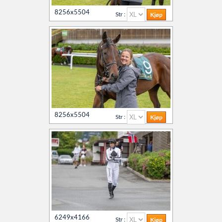
8256x5504
Str :
8256x5504
Str :
6249x4166
Str :