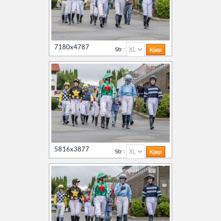
7180x4787
Str :
5816x3877
Str :