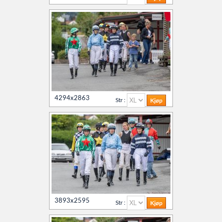
4294x2863
Str :
3893x2595
Str :