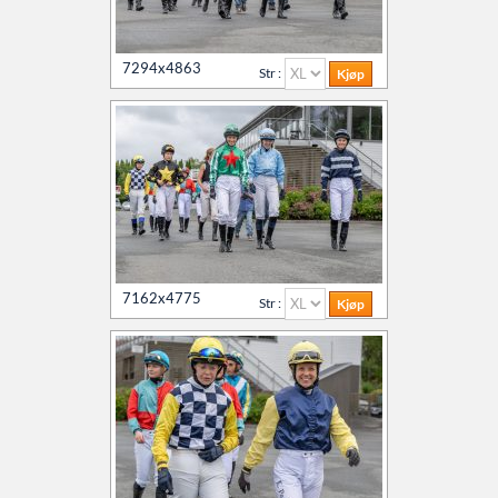
7294x4863
Str :
7162x4775
Str :