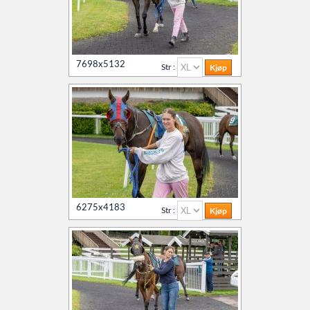
7698x5132
Str :
6275x4183
Str :