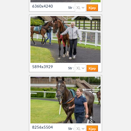
6360x4240
Kontakt oss
Str :
Agria Oslo Horse Show 2023
Øvrevoll løpsdager
Øvrevoll treningsdager
5894x3929
Str :
NoARK
Søk
Sverige
8256x5504
Str :