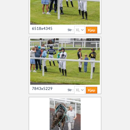
6518x4345
Str :
7843x5229
Str :