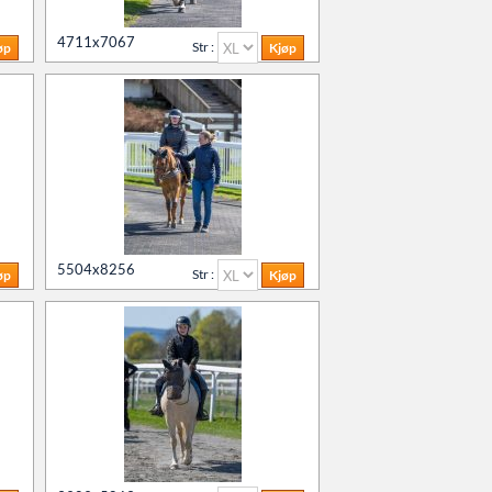
lo Horse Show 2024
4711x7067
Str :
lo Horse Show 2023
 løpsdager
 treningsdager
5504x8256
Str :