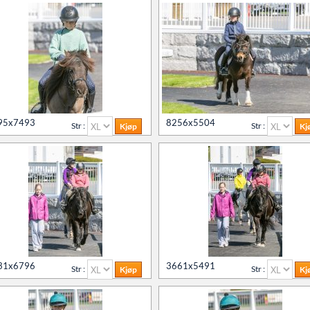
95x7493
8256x5504
Str :
Str :
31x6796
3661x5491
Str :
Str :