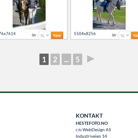
76x7614
5504x8256
Str :
Str :
►
1
2
...
5
KONTAKT
HESTEFOTO.NO
c/o WebDesign AS
Industriveien 14