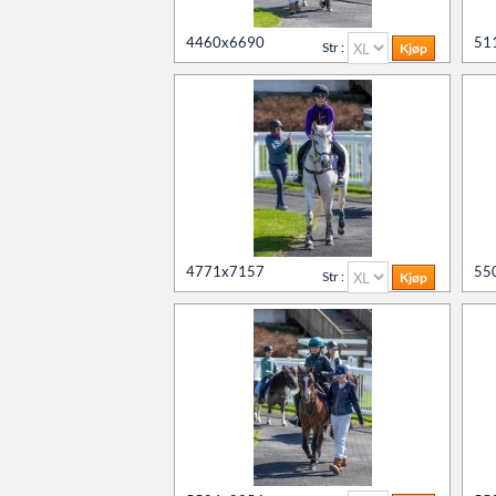
4460x6690
51
Str :
4771x7157
55
Str :