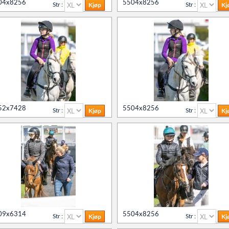
04x8256
5504x8256
Str :
Str :
52x7428
5504x8256
Str :
Str :
09x6314
5504x8256
Str :
Str :