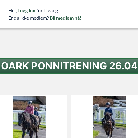
Hei,
Logg inn
for tilgang.
Er du ikke medlem?
Bli medlem nå!
OARK PONNITRENING 26.04
Hjem
L/E- hest
12.10.20
D-stevne