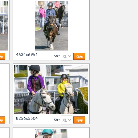
4634x6951
Str :
8256x5504
Str :