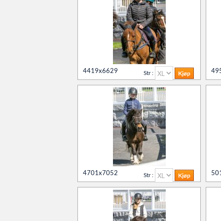
4419x6629
49
Str :
4701x7052
50
Str :