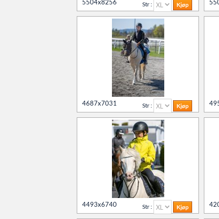
5504x8256
55
Str :
4687x7031
49
Str :
4493x6740
42
Str :