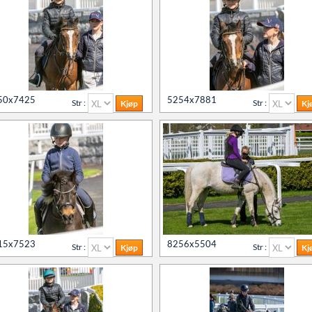
50x7425
5254x7881
Str :
Str :
15x7523
8256x5504
Str :
Str :