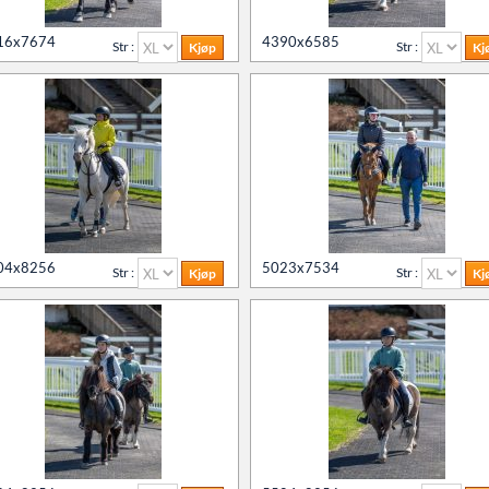
Agria Os
16x7674
4390x6585
Str :
Str :
Agria Os
Øvrevoll
Øvrevoll
04x8256
5023x7534
Str :
Str :
NoARK
Søk
Sverige