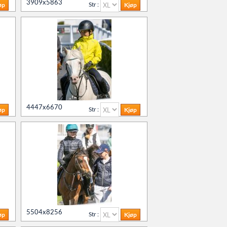
3909x5863
Str :
4447x6670
Str :
5504x8256
Str :