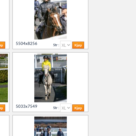
5504x8256
Str :
5033x7549
Str :