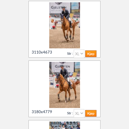
horseracing.no
Kontakt oss
hestefoto.no.racing
E-post
3110x4673
Str :
3180x4779
Str :