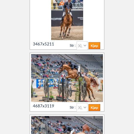
3467x5211
Str :
4687x3119
Str :