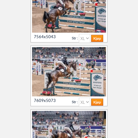
7564x5043
Str :
7609x5073
Str :