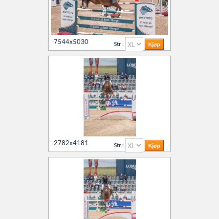
7544x5030
Str :
2782x4181
Str :