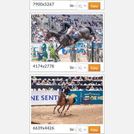
7900x5267
Str :
4174x2778
Str :
6639x4426
Str :