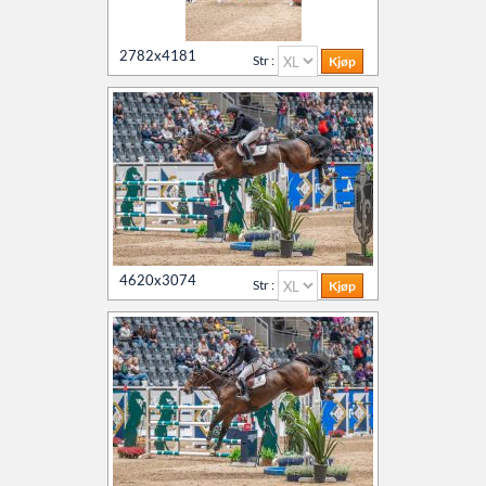
2782x4181
Str :
4620x3074
Str :