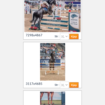
7298x4867
Str :
3117x4685
Str :