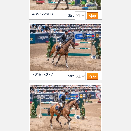
4363x2903
Str :
7915x5277
Str :