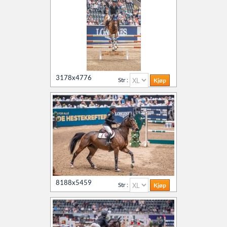
3178x4776
Str :
8188x5459
Str :