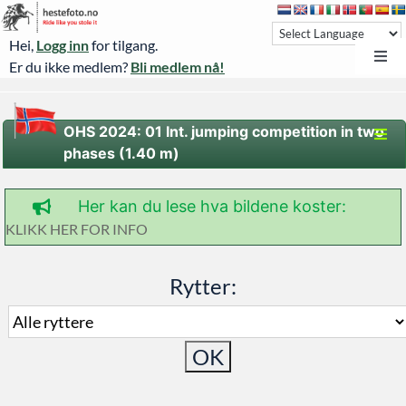
Skip
to
Hei,
Logg inn
for tilgang.
content
Toggl
Er du ikke medlem?
Bli medlem nå!
Navi
Hestefoto.no
OHS 2024: 01 Int. jumping competition in two
Øvrevoll løpsdager
Toggl
phases (1.40 m)
Navi
Øvrevoll treningsdager
Agria Oslo Horse Show 2024
Her kan du lese hva bildene koster:
NoARK
KLIKK HER FOR INFO
Agria Oslo Horse Show 2023
Sverige
Rytter:
Youtube
Søk
Agria Oslo Horse Show 2023
Facebook
Bli medlem