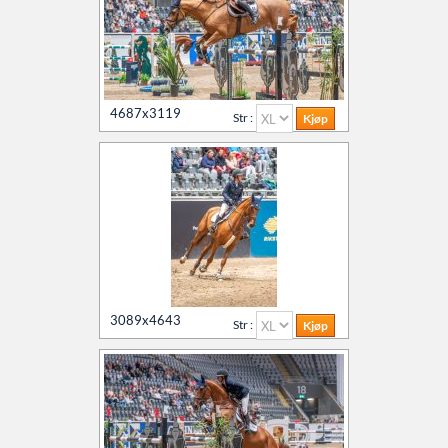
4687x3119
Str :
3089x4643
Str :