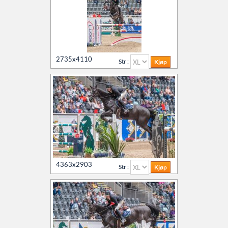
2735x4110
Str :
4363x2903
Str :