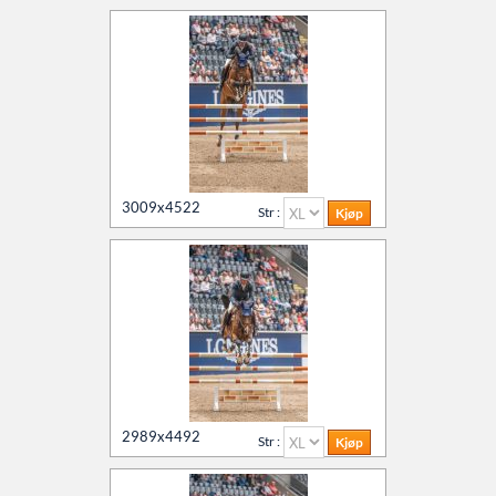
3009x4522
Str :
2989x4492
Str :