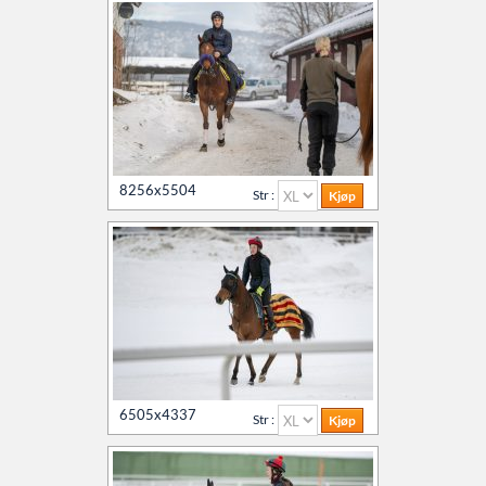
8256x5504
Str :
6505x4337
Str :