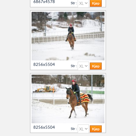
6867x4578
Str :
8256x5504
Str :
8256x5504
Str :