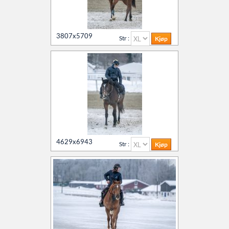
3807x5709
Str :
4629x6943
Str :