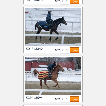
Str :
5013x3342
Str :
5391x3594
Str :