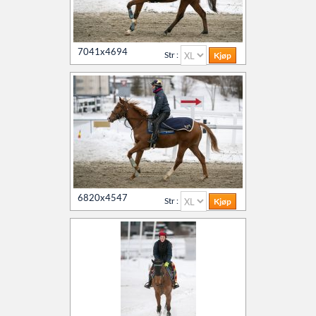
7041x4694
Str :
6820x4547
Str :