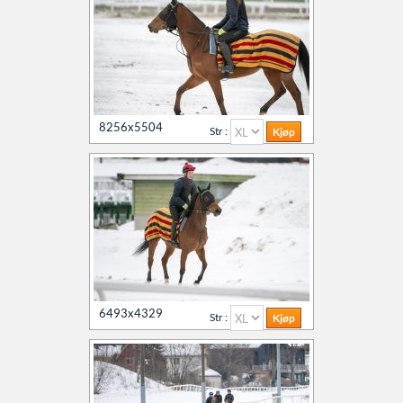
8256x5504
Str :
6493x4329
Str :