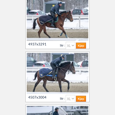
4937x3291
Str :
4507x3004
Str :