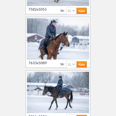
7582x5055
Str :
7633x5089
Str :