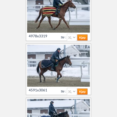
4978x3319
Str :
4591x3061
Str :