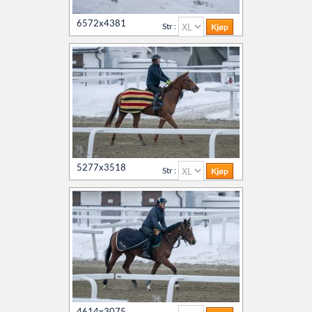
Kontakt oss
6572x4381
Agria Oslo Horse Show 2023
Str :
Øvrevoll løpsdager
Øvrevoll treningsdager
NoARK
5277x3518
Str :
Søk
Sverige
4614x3075