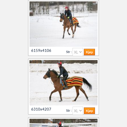
6159x4106
Str :
6310x4207
Str :