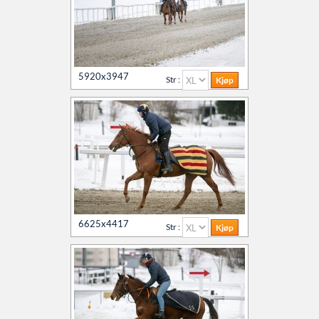
5920x3947
Str :
6625x4417
Str :