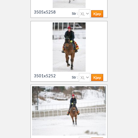
3505x5258
Str :
3501x5252
Str :