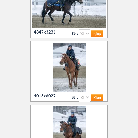
4847x3231
Str :
4018x6027
Str :