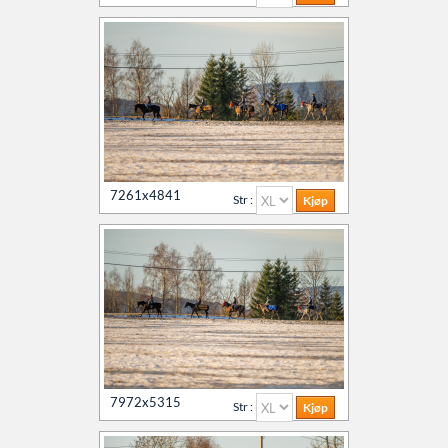
7261x4841
Str :
7972x5315
Str :