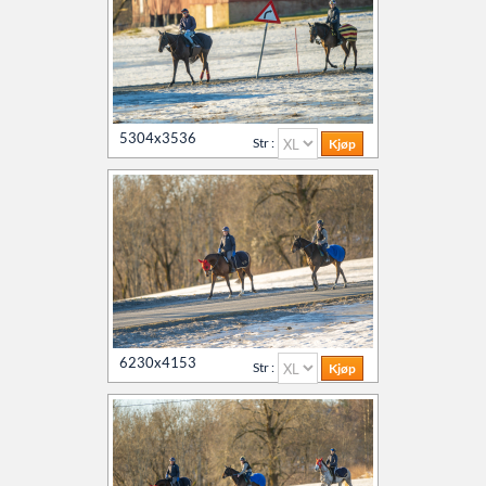
5304x3536
Str :
6230x4153
Str :