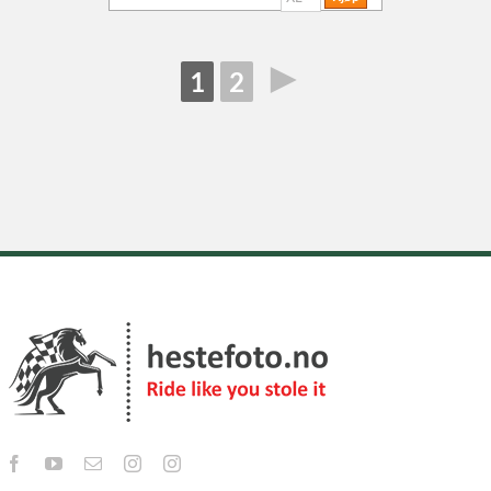
►
1
2