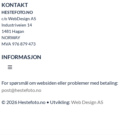
KONTAKT
HESTEFOTO.NO
c/o WebDesign AS
Industriveien 14
1481 Hagan
NORWAY
MVA 976 879 473
INFORMASJON
Toggle
Navigation
For spørsmål om websiden eller problemer med betaling:
Hjem
post@hestefoto.no
© 2026 Hestefoto.no • Utvikling:
Web Design AS
Bruksvilkår
Bli medlem