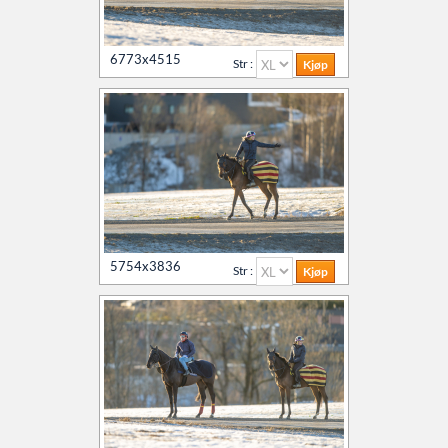
6773x4515
Str :
5754x3836
Str :