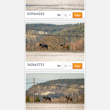
6394x4263
Str :
5626x3751
Str :