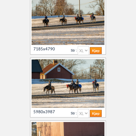
7185x4790
Str :
5980x3987
Str :