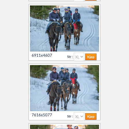
6911x4607
Str :
7616x5077
Str :