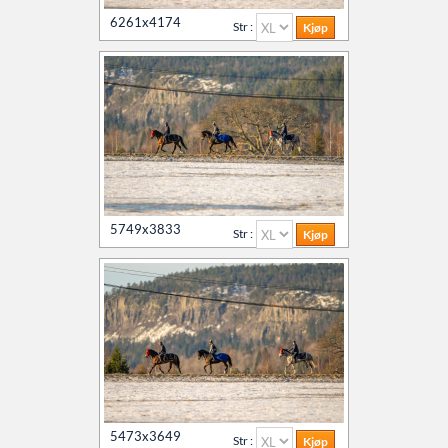
6261x4174
Str :
5749x3833
Str :
5473x3649
Str :