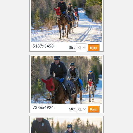
5187x3458
Str :
7386x4924
Str :