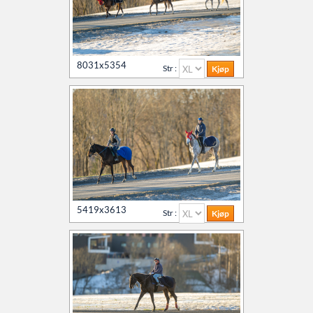
8031x5354
Str :
5419x3613
Str :