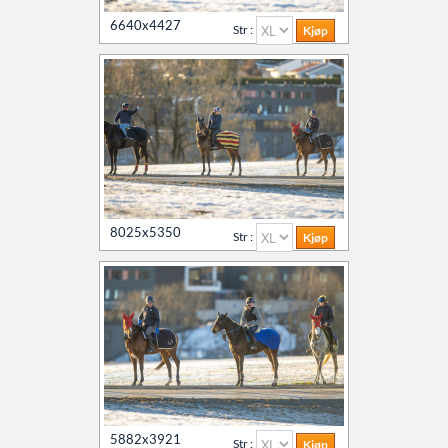
6640x4427
Str :
8025x5350
Str :
5882x3921
Str :