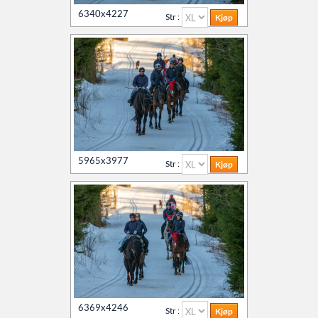
6340x4227
Str :
5965x3977
Str :
6369x4246
Str :