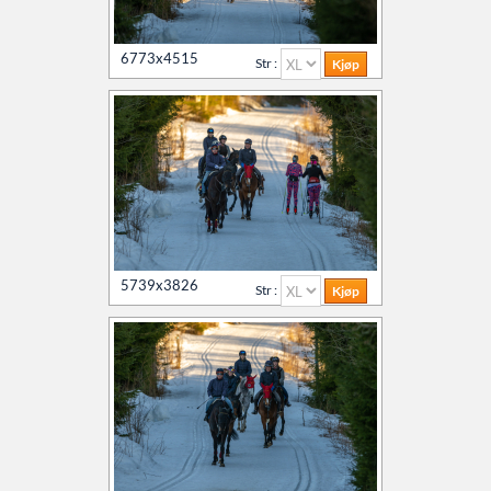
6773x4515
Str :
5739x3826
Str :