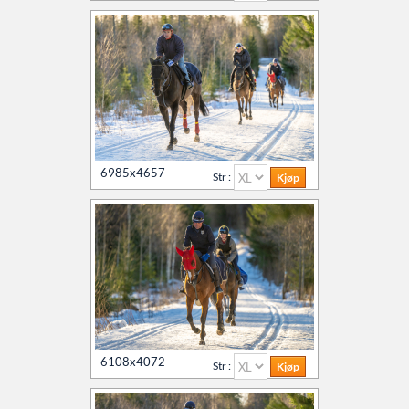
Kontakt oss
Agria Oslo Horse Show 2023
Øvrevoll løpsdager
Øvrevoll treningsdager
6985x4657
Str :
NoARK
Søk
Sverige
6108x4072
Str :