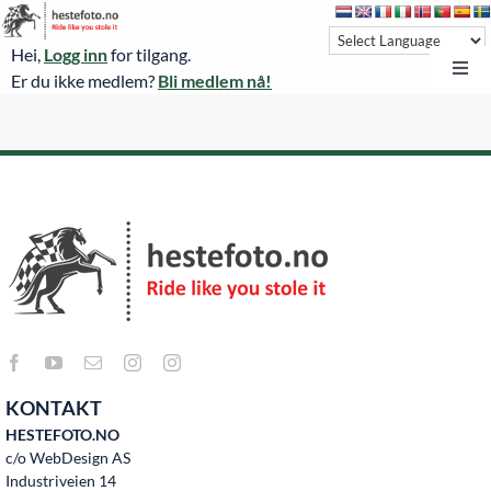
Skip
to
Hei,
Logg inn
for tilgang.
content
Toggl
Er du ikke medlem?
Bli medlem nå!
Navi
Hestefoto.no
Øvrevoll løpsdager
Øvrevoll treningsdager
NoARK
Sverige
Søk
KONTAKT
Agria Oslo Horse Show 2023
HESTEFOTO.NO
c/o WebDesign AS
Bli medlem
Industriveien 14