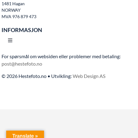
1481 Hagan
Kontakt oss
NORWAY
MVA 976 879 473
INFORMASJON
Toggle
Navigation
For spørsmål om websiden eller problemer med betaling:
Hjem
post@hestefoto.no
© 2026 Hestefoto.no • Utvikling:
Web Design AS
Bruksvilkår
Bli medlem
Kontakt oss
Translate »
Personvern