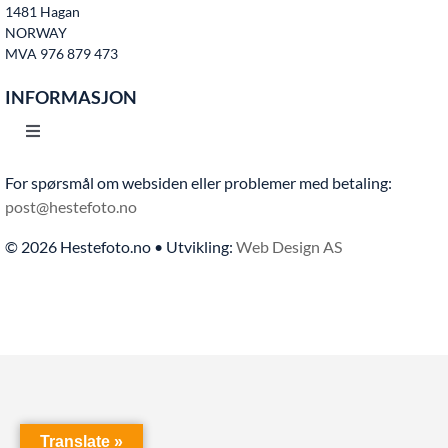
1481 Hagan
Kontakt oss
NORWAY
MVA 976 879 473
INFORMASJON
Toggle
Navigation
For spørsmål om websiden eller problemer med betaling:
Hjem
post@hestefoto.no
© 2026 Hestefoto.no • Utvikling:
Web Design AS
Bruksvilkår
Bli medlem
Kontakt oss
Translate »
Personvern