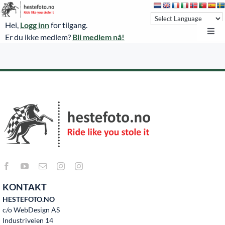
Skip
to
Hei,
Logg inn
for tilgang.
content
Toggl
Er du ikke medlem?
Bli medlem nå!
Navi
Hestefoto.no
Øvrevoll løpsdager
Øvrevoll treningsdager
NoARK
Sverige
Søk
KONTAKT
Agria Oslo Horse Show 2023
HESTEFOTO.NO
c/o WebDesign AS
Bli medlem
Industriveien 14