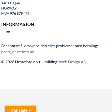
1481 Hagan
Kontakt oss
NORWAY
MVA 976 879 473
INFORMASJON
Toggle
Navigation
For spørsmål om websiden eller problemer med betaling:
Hjem
post@hestefoto.no
© 2026 Hestefoto.no • Utvikling:
Web Design AS
Bruksvilkår
Bli medlem
Kontakt oss
Translate »
Personvern