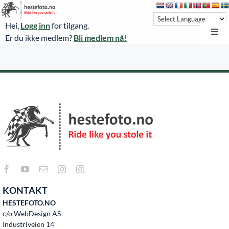
Skip
to
Hei,
Logg inn
for tilgang.
content
Toggl
Er du ikke medlem?
Bli medlem nå!
Navi
Hestefoto.no
Øvrevoll løpsdager
Øvrevoll treningsdager
NoARK
Sverige
Søk
KONTAKT
Agria Oslo Horse Show 2023
HESTEFOTO.NO
c/o WebDesign AS
Bli medlem
Industriveien 14