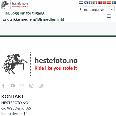
Skip
to
Hei,
Logg inn
for tilgang.
content
Toggl
Er du ikke medlem?
Bli medlem nå!
Navi
Hestefoto.no
Øvrevoll løpsdager
Øvrevoll treningsdager
NoARK
Sverige
Søk
KONTAKT
Agria Oslo Horse Show 2023
HESTEFOTO.NO
c/o WebDesign AS
Bli medlem
Industriveien 14