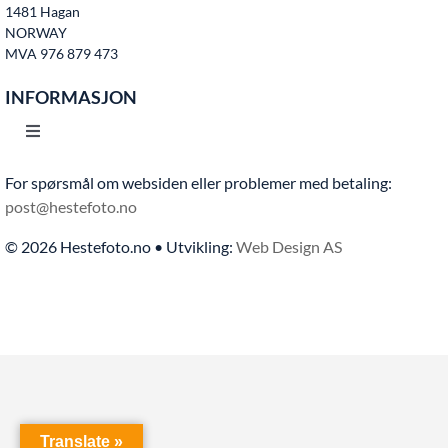
1481 Hagan
Kontakt oss
NORWAY
MVA 976 879 473
INFORMASJON
Toggle
Navigation
For spørsmål om websiden eller problemer med betaling:
Hjem
post@hestefoto.no
© 2026 Hestefoto.no • Utvikling:
Web Design AS
Bruksvilkår
Bli medlem
Kontakt oss
Translate »
Personvern