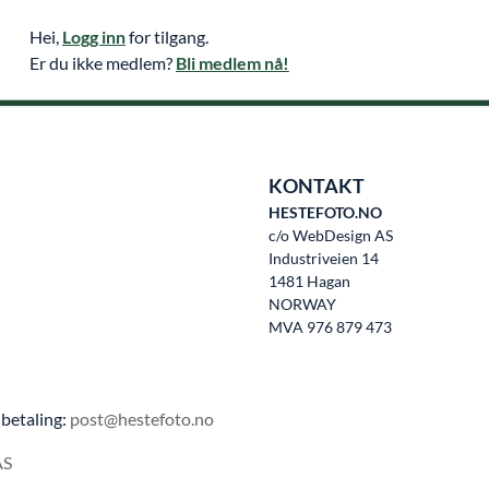
Hei,
Logg inn
for tilgang.
Er du ikke medlem?
Bli medlem nå!
KONTAKT
HESTEFOTO.NO
c/o WebDesign AS
Industriveien 14
1481 Hagan
NORWAY
MVA 976 879 473
betaling:
post@hestefoto.no
AS