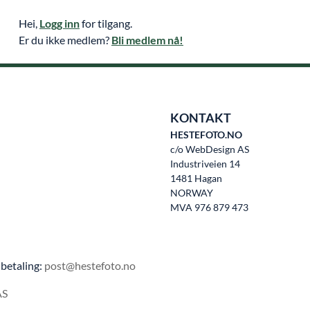
Hei,
Logg inn
for tilgang.
Er du ikke medlem?
Bli medlem nå!
KONTAKT
HESTEFOTO.NO
c/o WebDesign AS
Industriveien 14
1481 Hagan
NORWAY
MVA 976 879 473
betaling:
post@hestefoto.no
AS