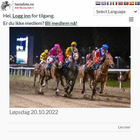
Skip
to
Hei,
Logg inn
for tilgang.
content
Toggl
Er du ikke medlem?
Bli medlem nå!
Navi
Hestefoto.no
Øvrevoll løpsdager
Øvrevoll treningsdager
Løpsdag 20.10.2022
NoARK
Sverige
Søk
Løpsdag 20.10.2022
Agria Oslo Horse Show 2023
Les mer
Bli medlem