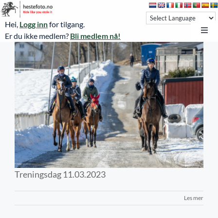
Skip
to
Hei,
Logg inn
for tilgang.
content
Toggl
Er du ikke medlem?
Bli medlem nå!
Navi
Hestefoto.no
Øvrevoll løpsdager
Øvrevoll treningsdager
Treningsdag 11.03.2023
NoARK
Sverige
Søk
Treningsdag 11.03.2023
Agria Oslo Horse Show 2023
Les mer
Bli medlem