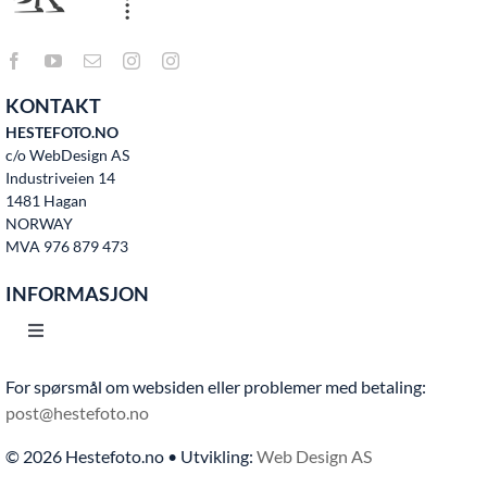
KONTAKT
HESTEFOTO.NO
c/o WebDesign AS
Industriveien 14
1481 Hagan
NORWAY
MVA 976 879 473
INFORMASJON
Toggle
Navigation
For spørsmål om websiden eller problemer med betaling:
Hjem
post@hestefoto.no
© 2026 Hestefoto.no • Utvikling:
Web Design AS
Bruksvilkår