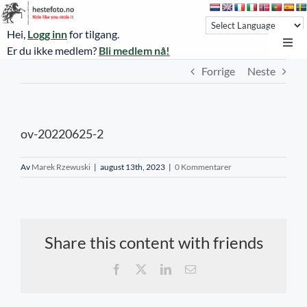
Skip
to
Hei,
Logg inn
for tilgang.
content
Toggl
Er du ikke medlem?
Bli medlem nå!
Navi
Forrige
Neste
Hestefoto.no
Øvrevoll løpsdager
ov-20220625-2
Øvrevoll treningsdager
NoARK
Av
Marek Rzewuski
|
august 13th, 2023
|
0 Kommentarer
Sverige
Søk
Share this content with friends
Agria Oslo Horse Show 2023
Facebook
X
LinkedIn
E-
post
Bli medlem