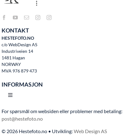
KONTAKT
HESTEFOTO.NO
c/o WebDesign AS
Industriveien 14
1481 Hagan
NORWAY
MVA 976 879 473
INFORMASJON
Toggle
Navigation
For spørsmål om websiden eller problemer med betaling:
Hjem
post@hestefoto.no
© 2026 Hestefoto.no • Utvikling:
Web Design AS
Bruksvilkår