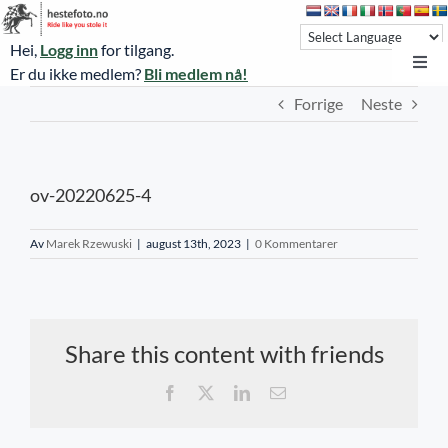
Skip
to
Hei,
Logg inn
for tilgang.
content
Toggl
Er du ikke medlem?
Bli medlem nå!
Navi
Forrige
Neste
Hestefoto.no
Øvrevoll løpsdager
ov-20220625-4
Øvrevoll treningsdager
NoARK
Av
Marek Rzewuski
|
august 13th, 2023
|
0 Kommentarer
Sverige
Søk
Share this content with friends
Agria Oslo Horse Show 2023
Facebook
X
LinkedIn
E-
post
Bli medlem