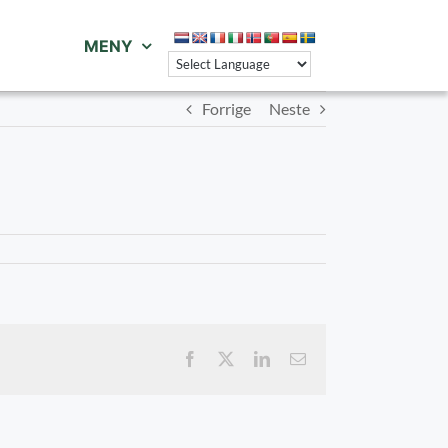
MENY
Forrige
Neste
Facebook
X
LinkedIn
E-
post