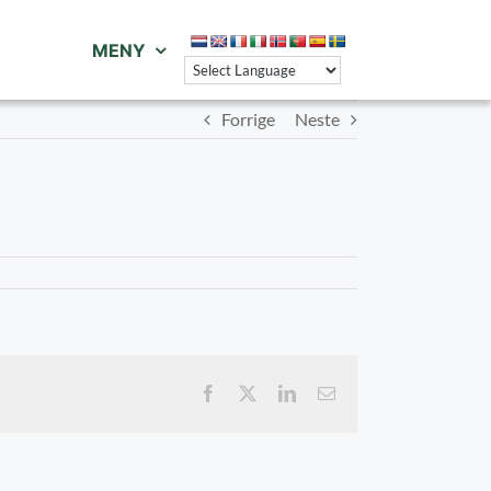
MENY
Forrige
Neste
Facebook
X
LinkedIn
E-
post