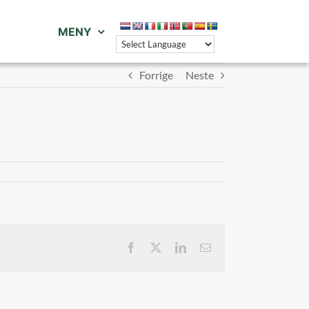
MENY
Forrige
Neste
Facebook
X
LinkedIn
E-
post