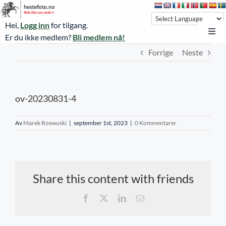
Skip
to
Hei,
Logg inn
for tilgang.
content
Toggl
Er du ikke medlem?
Bli medlem nå!
Navi
Forrige
Neste
Hestefoto.no
Øvrevoll løpsdager
ov-20230831-4
Øvrevoll treningsdager
NoARK
Av
Marek Rzewuski
|
september 1st, 2023
|
0 Kommentarer
Sverige
Søk
Share this content with friends
Agria Oslo Horse Show 2023
Facebook
X
LinkedIn
E-
post
Bli medlem