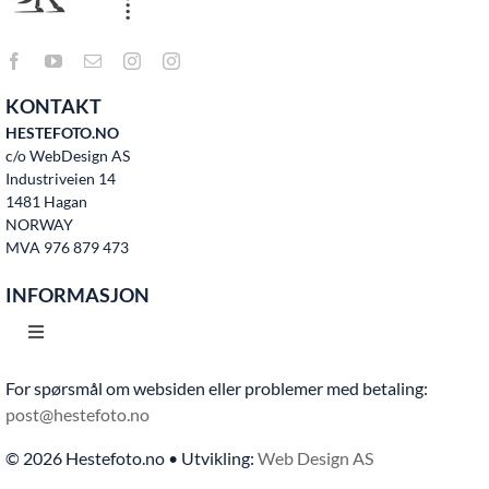
KONTAKT
HESTEFOTO.NO
c/o WebDesign AS
Industriveien 14
1481 Hagan
NORWAY
MVA 976 879 473
INFORMASJON
Toggle
Navigation
For spørsmål om websiden eller problemer med betaling:
Hjem
post@hestefoto.no
© 2026 Hestefoto.no • Utvikling:
Web Design AS
Bruksvilkår