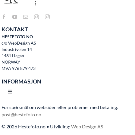
KONTAKT
HESTEFOTO.NO
c/o WebDesign AS
Industriveien 14
1481 Hagan
NORWAY
MVA 976 879 473
INFORMASJON
Toggle
Navigation
For spørsmål om websiden eller problemer med betaling:
Hjem
post@hestefoto.no
© 2026 Hestefoto.no • Utvikling:
Web Design AS
Bruksvilkår