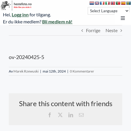
Skip
to
Hei,
Logg inn
for tilgang.
content
Toggl
Er du ikke medlem?
Bli medlem nå!
Navi
Forrige
Neste
Hestefoto.no
Øvrevoll løpsdager
ov-20240425-5
Øvrevoll treningsdager
NoARK
Av
Marek Rzewuski
|
mai 12th, 2024
|
0 Kommentarer
Sverige
Søk
Share this content with friends
Agria Oslo Horse Show 2023
Facebook
X
LinkedIn
E-
post
Bli medlem