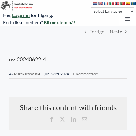
Skip
to
Hei,
Logg inn
for tilgang.
content
Toggl
Er du ikke medlem?
Bli medlem nå!
Navi
Forrige
Neste
Hestefoto.no
Øvrevoll løpsdager
ov-20240622-4
Øvrevoll treningsdager
NoARK
Av
Marek Rzewuski
|
juni 23rd, 2024
|
0 Kommentarer
Sverige
Søk
Share this content with friends
Agria Oslo Horse Show 2023
Facebook
X
LinkedIn
E-
post
Bli medlem