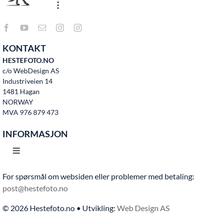
KONTAKT
HESTEFOTO.NO
c/o WebDesign AS
Industriveien 14
1481 Hagan
NORWAY
MVA 976 879 473
INFORMASJON
Toggle
Navigation
For spørsmål om websiden eller problemer med betaling:
Hjem
post@hestefoto.no
© 2026 Hestefoto.no • Utvikling:
Web Design AS
Bruksvilkår