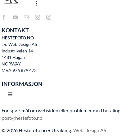
KONTAKT
HESTEFOTO.NO
c/o WebDesign AS
Industriveien 14
1481 Hagan
NORWAY
MVA 976 879 473
INFORMASJON
Toggle
Navigation
For spørsmål om websiden eller problemer med betaling:
Hjem
post@hestefoto.no
© 2026 Hestefoto.no • Utvikling:
Web Design AS
Bruksvilkår