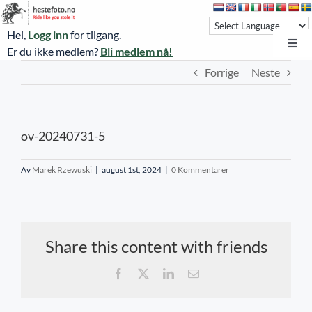
Skip
to
Hei,
Logg inn
for tilgang.
content
Toggl
Er du ikke medlem?
Bli medlem nå!
Navi
Forrige
Neste
Hestefoto.no
Øvrevoll løpsdager
ov-20240731-5
Øvrevoll treningsdager
NoARK
Av
Marek Rzewuski
|
august 1st, 2024
|
0 Kommentarer
Sverige
Søk
Share this content with friends
Agria Oslo Horse Show 2023
Facebook
X
LinkedIn
E-
post
Bli medlem