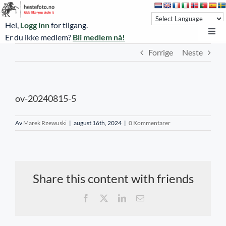
Skip
to
Hei,
Logg inn
for tilgang.
content
Toggl
Er du ikke medlem?
Bli medlem nå!
Navi
Forrige
Neste
Hestefoto.no
Øvrevoll løpsdager
ov-20240815-5
Øvrevoll treningsdager
NoARK
Av
Marek Rzewuski
|
august 16th, 2024
|
0 Kommentarer
Sverige
Søk
Share this content with friends
Agria Oslo Horse Show 2023
Facebook
X
LinkedIn
E-
post
Bli medlem