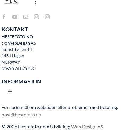
KONTAKT
HESTEFOTO.NO
c/o WebDesign AS
Industriveien 14
1481 Hagan
NORWAY
MVA 976 879 473
INFORMASJON
Toggle
Navigation
For spørsmål om websiden eller problemer med betaling:
Hjem
post@hestefoto.no
© 2026 Hestefoto.no • Utvikling:
Web Design AS
Bruksvilkår