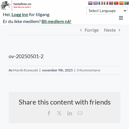
Skip
to
Hei,
Logg inn
for tilgang.
content
Toggl
Er du ikke medlem?
Bli medlem nå!
Navi
Forrige
Neste
Hestefoto.no
Øvrevoll løpsdager
ov-20250501-2
Øvrevoll treningsdager
NoARK
Av
Marek Rzewuski
|
november 9th, 2025
|
0 Kommentarer
Sverige
Søk
Share this content with friends
Agria Oslo Horse Show 2023
Facebook
X
LinkedIn
E-
post
Bli medlem