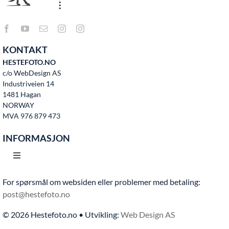
KONTAKT
HESTEFOTO.NO
c/o WebDesign AS
Industriveien 14
1481 Hagan
NORWAY
MVA 976 879 473
INFORMASJON
Toggle
Navigation
For spørsmål om websiden eller problemer med betaling:
Hjem
post@hestefoto.no
© 2026 Hestefoto.no • Utvikling:
Web Design AS
Bruksvilkår