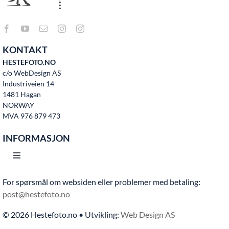
KONTAKT
HESTEFOTO.NO
c/o WebDesign AS
Industriveien 14
1481 Hagan
NORWAY
MVA 976 879 473
INFORMASJON
Toggle
Navigation
For spørsmål om websiden eller problemer med betaling:
Hjem
post@hestefoto.no
© 2026 Hestefoto.no • Utvikling:
Web Design AS
Bruksvilkår