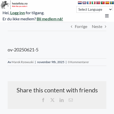
Skip
to
Hei,
Logg inn
for tilgang.
content
Toggl
Er du ikke medlem?
Bli medlem nå!
Navi
Forrige
Neste
Hestefoto.no
Øvrevoll løpsdager
ov-20250621-5
Øvrevoll treningsdager
NoARK
Av
Marek Rzewuski
|
november 9th, 2025
|
0 Kommentarer
Sverige
Søk
Share this content with friends
Agria Oslo Horse Show 2023
Facebook
X
LinkedIn
E-
post
Bli medlem