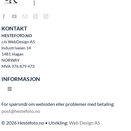
KONTAKT
HESTEFOTO.NO
c/o WebDesign AS
Industriveien 14
1481 Hagan
NORWAY
MVA 976 879 473
INFORMASJON
Toggle
Navigation
For spørsmål om websiden eller problemer med betaling:
Hjem
post@hestefoto.no
© 2026 Hestefoto.no • Utvikling:
Web Design AS
Bruksvilkår