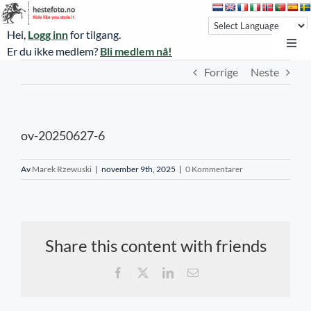
Skip
to
Hei,
Logg inn
for tilgang.
content
Toggl
Er du ikke medlem?
Bli medlem nå!
Navi
Forrige
Neste
Hestefoto.no
Øvrevoll løpsdager
ov-20250627-6
Øvrevoll treningsdager
NoARK
Av
Marek Rzewuski
|
november 9th, 2025
|
0 Kommentarer
Sverige
Søk
Share this content with friends
Agria Oslo Horse Show 2023
Facebook
X
LinkedIn
E-
post
Bli medlem