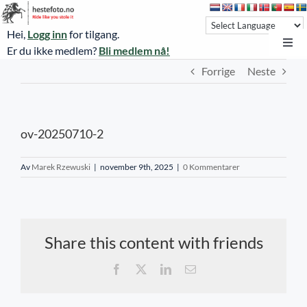
Skip
to
Hei,
Logg inn
for tilgang.
content
Toggl
Er du ikke medlem?
Bli medlem nå!
Navi
Forrige
Neste
Hestefoto.no
Øvrevoll løpsdager
ov-20250710-2
Øvrevoll treningsdager
NoARK
Av
Marek Rzewuski
|
november 9th, 2025
|
0 Kommentarer
Sverige
Søk
Share this content with friends
Agria Oslo Horse Show 2023
Facebook
X
LinkedIn
E-
post
Bli medlem