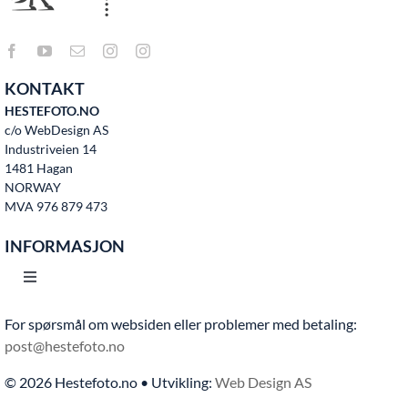
KONTAKT
HESTEFOTO.NO
c/o WebDesign AS
Industriveien 14
1481 Hagan
NORWAY
MVA 976 879 473
INFORMASJON
Toggle
Navigation
For spørsmål om websiden eller problemer med betaling:
Hjem
post@hestefoto.no
© 2026 Hestefoto.no • Utvikling:
Web Design AS
Bruksvilkår