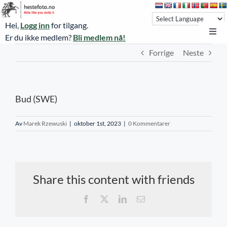
Skip
to
Hei,
Logg inn
for tilgang.
content
Toggl
Er du ikke medlem?
Bli medlem nå!
Navi
Forrige
Neste
Hestefoto.no
Øvrevoll løpsdager
Bud (SWE)
Øvrevoll treningsdager
NoARK
Av
Marek Rzewuski
|
oktober 1st, 2023
|
0 Kommentarer
Sverige
Søk
Share this content with friends
Agria Oslo Horse Show 2023
Facebook
X
LinkedIn
E-
post
Bli medlem