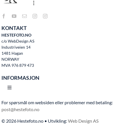
KONTAKT
HESTEFOTO.NO
c/o WebDesign AS
Industriveien 14
1481 Hagan
NORWAY
MVA 976 879 473
INFORMASJON
Toggle
Navigation
For spørsmål om websiden eller problemer med betaling:
Hjem
post@hestefoto.no
© 2026 Hestefoto.no • Utvikling:
Web Design AS
Bruksvilkår