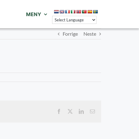
MENY
Forrige
Neste
Facebook
X
LinkedIn
E-
post