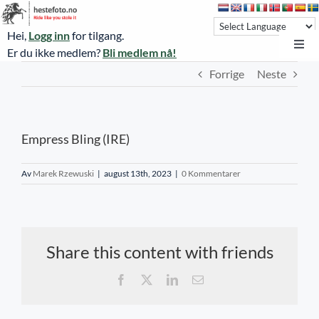
Skip
to
Hei,
Logg inn
for tilgang.
content
Toggl
Er du ikke medlem?
Bli medlem nå!
Navi
Forrige
Neste
Hestefoto.no
Øvrevoll løpsdager
Empress Bling (IRE)
Øvrevoll treningsdager
NoARK
Av
Marek Rzewuski
|
august 13th, 2023
|
0 Kommentarer
Sverige
Søk
Share this content with friends
Agria Oslo Horse Show 2023
Facebook
X
LinkedIn
E-
post
Bli medlem