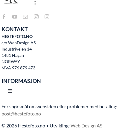
KONTAKT
HESTEFOTO.NO
c/o WebDesign AS
Industriveien 14
1481 Hagan
NORWAY
MVA 976 879 473
INFORMASJON
Toggle
Navigation
For spørsmål om websiden eller problemer med betaling:
Hjem
post@hestefoto.no
© 2026 Hestefoto.no • Utvikling:
Web Design AS
Bruksvilkår