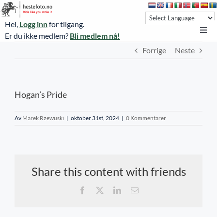
Skip
to
Hei,
Logg inn
for tilgang.
content
Toggl
Er du ikke medlem?
Bli medlem nå!
Navi
Forrige
Neste
Hestefoto.no
Øvrevoll løpsdager
Hogan’s Pride
Øvrevoll treningsdager
NoARK
Av
Marek Rzewuski
|
oktober 31st, 2024
|
0 Kommentarer
Sverige
Søk
Share this content with friends
Agria Oslo Horse Show 2023
Facebook
X
LinkedIn
E-
post
Bli medlem