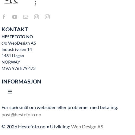
KONTAKT
HESTEFOTO.NO
c/o WebDesign AS
Industriveien 14
1481 Hagan
NORWAY
MVA 976 879 473
INFORMASJON
Toggle
Navigation
For spørsmål om websiden eller problemer med betaling:
Hjem
post@hestefoto.no
© 2026 Hestefoto.no • Utvikling:
Web Design AS
Bruksvilkår