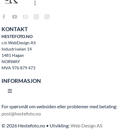
KONTAKT
HESTEFOTO.NO
c/o WebDesign AS
Industriveien 14
1481 Hagan
NORWAY
MVA 976 879 473
INFORMASJON
Toggle
Navigation
For spørsmål om websiden eller problemer med betaling:
Hjem
post@hestefoto.no
© 2026 Hestefoto.no • Utvikling:
Web Design AS
Bruksvilkår