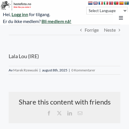
Skip
to
Hei,
Logg inn
for tilgang.
content
Toggl
Er du ikke medlem?
Bli medlem nå!
Navi
Forrige
Neste
Hestefoto.no
Øvrevoll løpsdager
Lala Lou (IRE)
Øvrevoll treningsdager
NoARK
Av
Marek Rzewuski
|
august 8th, 2025
|
0 Kommentarer
Sverige
Søk
Share this content with friends
Agria Oslo Horse Show 2023
Facebook
X
LinkedIn
E-
post
Bli medlem