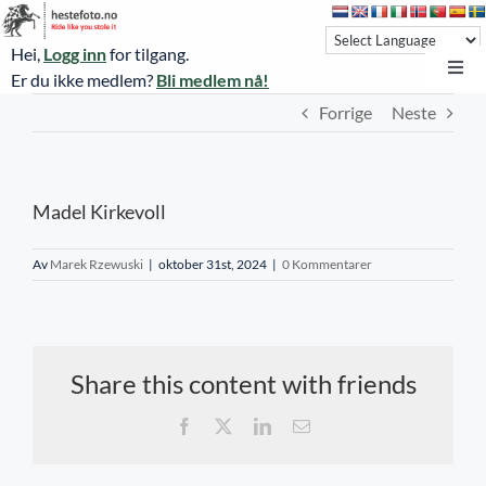
Skip
to
Hei,
Logg inn
for tilgang.
content
Toggl
Er du ikke medlem?
Bli medlem nå!
Navi
Forrige
Neste
Hestefoto.no
Øvrevoll løpsdager
Madel Kirkevoll
Øvrevoll treningsdager
NoARK
Av
Marek Rzewuski
|
oktober 31st, 2024
|
0 Kommentarer
Sverige
Søk
Share this content with friends
Agria Oslo Horse Show 2023
Facebook
X
LinkedIn
E-
post
Bli medlem