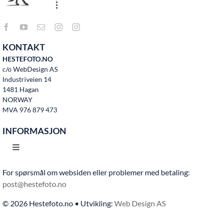
KONTAKT
HESTEFOTO.NO
c/o WebDesign AS
Industriveien 14
1481 Hagan
NORWAY
MVA 976 879 473
INFORMASJON
Toggle
Navigation
For spørsmål om websiden eller problemer med betaling:
Hjem
post@hestefoto.no
© 2026 Hestefoto.no • Utvikling:
Web Design AS
Bruksvilkår