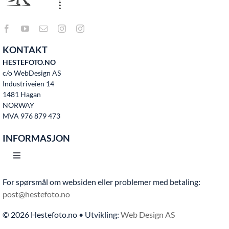
KONTAKT
HESTEFOTO.NO
c/o WebDesign AS
Industriveien 14
1481 Hagan
NORWAY
MVA 976 879 473
INFORMASJON
Toggle
Navigation
For spørsmål om websiden eller problemer med betaling:
Hjem
post@hestefoto.no
© 2026 Hestefoto.no • Utvikling:
Web Design AS
Bruksvilkår