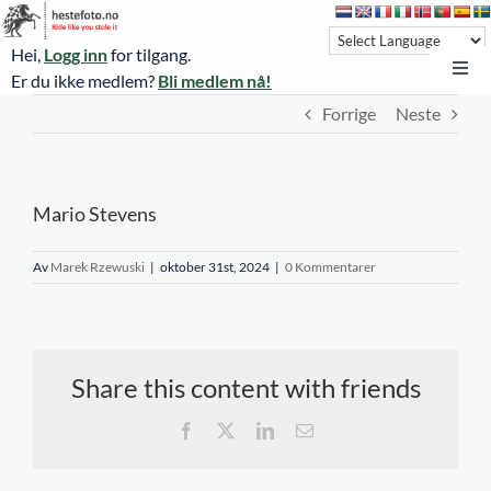
Skip
to
Hei,
Logg inn
for tilgang.
content
Toggl
Er du ikke medlem?
Bli medlem nå!
Navi
Forrige
Neste
Hestefoto.no
Øvrevoll løpsdager
Mario Stevens
Øvrevoll treningsdager
NoARK
Av
Marek Rzewuski
|
oktober 31st, 2024
|
0 Kommentarer
Sverige
Søk
Share this content with friends
Agria Oslo Horse Show 2023
Facebook
X
LinkedIn
E-
post
Bli medlem