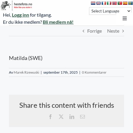
Skip
to
Hei,
Logg inn
for tilgang.
content
Toggl
Er du ikke medlem?
Bli medlem nå!
Navi
Forrige
Neste
Hestefoto.no
Øvrevoll løpsdager
Matilda (SWE)
Øvrevoll treningsdager
NoARK
Av
Marek Rzewuski
|
september 17th, 2025
|
0 Kommentarer
Sverige
Søk
Share this content with friends
Agria Oslo Horse Show 2023
Facebook
X
LinkedIn
E-
post
Bli medlem