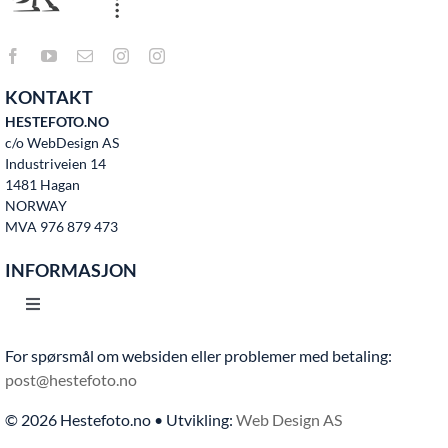
KONTAKT
HESTEFOTO.NO
c/o WebDesign AS
Industriveien 14
1481 Hagan
NORWAY
MVA 976 879 473
INFORMASJON
Toggle
Navigation
For spørsmål om websiden eller problemer med betaling:
Hjem
post@hestefoto.no
© 2026 Hestefoto.no • Utvikling:
Web Design AS
Bruksvilkår