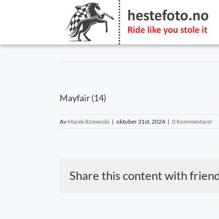
Skip
to
content
Mayfair (14)
Av
Marek Rzewuski
|
oktober 31st, 2024
|
0 Kommentarer
Share this content with frien