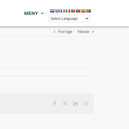
MENY
Forrige
Neste
Facebook
X
LinkedIn
E-
post