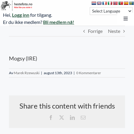
Skip
to
Hei,
Logg inn
for tilgang.
content
Toggl
Er du ikke medlem?
Bli medlem nå!
Navi
Forrige
Neste
Hestefoto.no
Øvrevoll løpsdager
Mogsy (IRE)
Øvrevoll treningsdager
NoARK
Av
Marek Rzewuski
|
august 13th, 2023
|
0 Kommentarer
Sverige
Søk
Share this content with friends
Agria Oslo Horse Show 2023
Facebook
X
LinkedIn
E-
post
Bli medlem