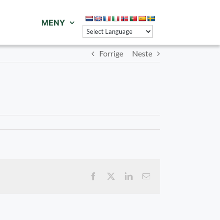
MENY
Forrige
Neste
Facebook
X
LinkedIn
E-
post