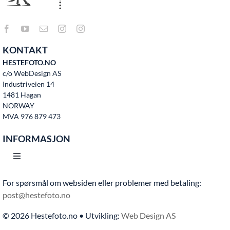
KONTAKT
HESTEFOTO.NO
c/o WebDesign AS
Industriveien 14
1481 Hagan
NORWAY
MVA 976 879 473
INFORMASJON
Toggle
Navigation
For spørsmål om websiden eller problemer med betaling:
Hjem
post@hestefoto.no
© 2026 Hestefoto.no • Utvikling:
Web Design AS
Bruksvilkår