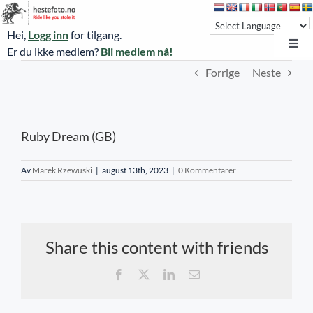
Skip
to
Hei,
Logg inn
for tilgang.
content
Toggl
Er du ikke medlem?
Bli medlem nå!
Navi
Forrige
Neste
Hestefoto.no
Øvrevoll løpsdager
Ruby Dream (GB)
Øvrevoll treningsdager
NoARK
Av
Marek Rzewuski
|
august 13th, 2023
|
0 Kommentarer
Sverige
Søk
Share this content with friends
Agria Oslo Horse Show 2023
Facebook
X
LinkedIn
E-
post
Bli medlem