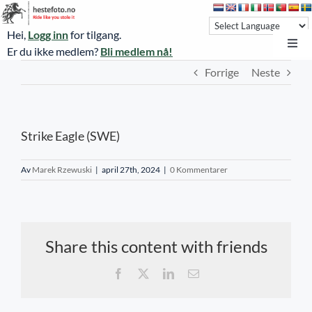
Skip
to
Hei,
Logg inn
for tilgang.
content
Toggl
Er du ikke medlem?
Bli medlem nå!
Navi
Forrige
Neste
Hestefoto.no
Øvrevoll løpsdager
Strike Eagle (SWE)
Øvrevoll treningsdager
NoARK
Av
Marek Rzewuski
|
april 27th, 2024
|
0 Kommentarer
Sverige
Søk
Share this content with friends
Agria Oslo Horse Show 2023
Facebook
X
LinkedIn
E-
post
Bli medlem