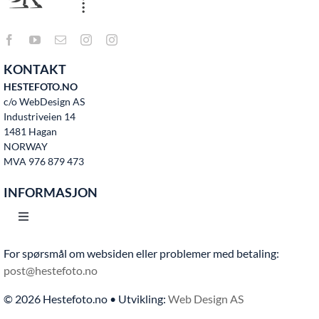
KONTAKT
HESTEFOTO.NO
c/o WebDesign AS
Industriveien 14
1481 Hagan
NORWAY
MVA 976 879 473
INFORMASJON
Toggle
Navigation
For spørsmål om websiden eller problemer med betaling:
Hjem
post@hestefoto.no
© 2026 Hestefoto.no • Utvikling:
Web Design AS
Bruksvilkår