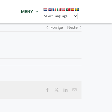
MENY
Forrige
Neste
Facebook
X
LinkedIn
E-
post