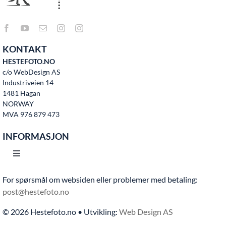
KONTAKT
HESTEFOTO.NO
c/o WebDesign AS
Industriveien 14
1481 Hagan
NORWAY
MVA 976 879 473
INFORMASJON
Toggle
Navigation
For spørsmål om websiden eller problemer med betaling:
Hjem
post@hestefoto.no
© 2026 Hestefoto.no • Utvikling:
Web Design AS
Bruksvilkår