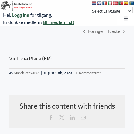
Skip
to
Hei,
Logg inn
for tilgang.
content
Toggl
Er du ikke medlem?
Bli medlem nå!
Navi
Forrige
Neste
Hestefoto.no
Øvrevoll løpsdager
Victoria Placa (FR)
Øvrevoll treningsdager
NoARK
Av
Marek Rzewuski
|
august 13th, 2023
|
0 Kommentarer
Sverige
Søk
Share this content with friends
Agria Oslo Horse Show 2023
Facebook
X
LinkedIn
E-
post
Bli medlem