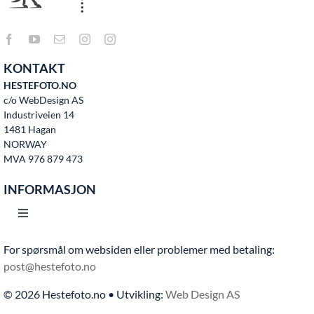
KONTAKT
HESTEFOTO.NO
c/o WebDesign AS
Industriveien 14
1481 Hagan
NORWAY
MVA 976 879 473
INFORMASJON
Toggle
Navigation
For spørsmål om websiden eller problemer med betaling:
Hjem
post@hestefoto.no
© 2026 Hestefoto.no • Utvikling:
Web Design AS
Bruksvilkår