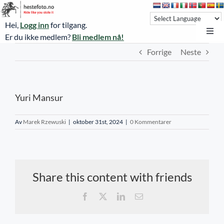
Skip
to
Hei,
Logg inn
for tilgang.
content
Toggl
Er du ikke medlem?
Bli medlem nå!
Navi
Forrige
Neste
Hestefoto.no
Øvrevoll løpsdager
Yuri Mansur
Øvrevoll treningsdager
NoARK
Av
Marek Rzewuski
|
oktober 31st, 2024
|
0 Kommentarer
Sverige
Søk
Share this content with friends
Agria Oslo Horse Show 2023
Facebook
X
LinkedIn
E-
post
Bli medlem