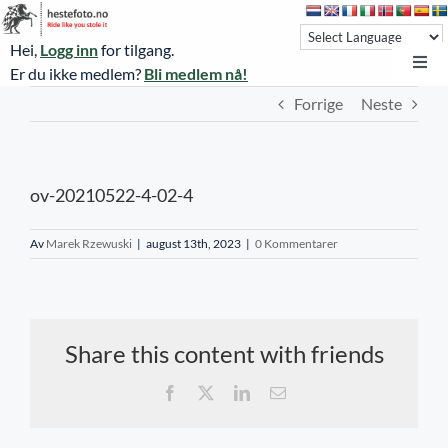
Skip
to
Hei,
Logg inn
for tilgang.
content
Toggl
Er du ikke medlem?
Bli medlem nå!
Navi
Forrige
Neste
Hestefoto.no
Øvrevoll løpsdager
ov-20210522-4-02-4
Øvrevoll treningsdager
NoARK
Av
Marek Rzewuski
|
august 13th, 2023
|
0 Kommentarer
Sverige
Søk
Share this content with friends
Agria Oslo Horse Show 2023
Facebook
X
LinkedIn
E-
post
Bli medlem