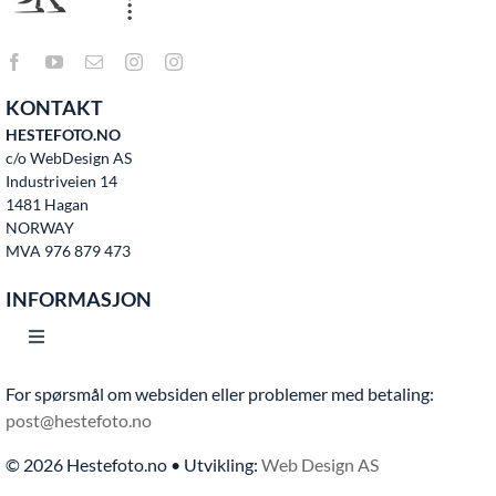
KONTAKT
HESTEFOTO.NO
c/o WebDesign AS
Industriveien 14
1481 Hagan
NORWAY
MVA 976 879 473
INFORMASJON
Toggle
Navigation
For spørsmål om websiden eller problemer med betaling:
Hjem
post@hestefoto.no
© 2026 Hestefoto.no • Utvikling:
Web Design AS
Bruksvilkår