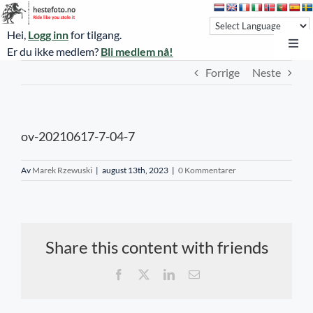
Skip
to
Hei,
Logg inn
for tilgang.
content
Toggl
Er du ikke medlem?
Bli medlem nå!
Navi
Forrige
Neste
Hestefoto.no
Øvrevoll løpsdager
ov-20210617-7-04-7
Øvrevoll treningsdager
NoARK
Av
Marek Rzewuski
|
august 13th, 2023
|
0 Kommentarer
Sverige
Søk
Share this content with friends
Agria Oslo Horse Show 2023
Facebook
X
LinkedIn
E-
post
Bli medlem