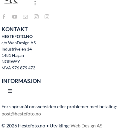
KONTAKT
HESTEFOTO.NO
c/o WebDesign AS
Industriveien 14
1481 Hagan
NORWAY
MVA 976 879 473
INFORMASJON
Toggle
Navigation
For spørsmål om websiden eller problemer med betaling:
Hjem
post@hestefoto.no
© 2026 Hestefoto.no • Utvikling:
Web Design AS
Bruksvilkår