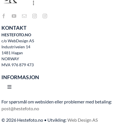
KONTAKT
HESTEFOTO.NO
c/o WebDesign AS
Industriveien 14
1481 Hagan
NORWAY
MVA 976 879 473
INFORMASJON
Toggle
Navigation
For spørsmål om websiden eller problemer med betaling:
Hjem
post@hestefoto.no
© 2026 Hestefoto.no • Utvikling:
Web Design AS
Bruksvilkår