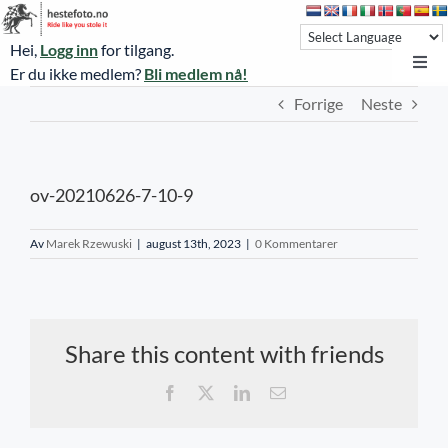
Skip
to
Hei,
Logg inn
for tilgang.
content
Toggl
Er du ikke medlem?
Bli medlem nå!
Navi
Forrige
Neste
Hestefoto.no
Øvrevoll løpsdager
ov-20210626-7-10-9
Øvrevoll treningsdager
NoARK
Av
Marek Rzewuski
|
august 13th, 2023
|
0 Kommentarer
Sverige
Søk
Share this content with friends
Agria Oslo Horse Show 2023
Facebook
X
LinkedIn
E-
post
Bli medlem