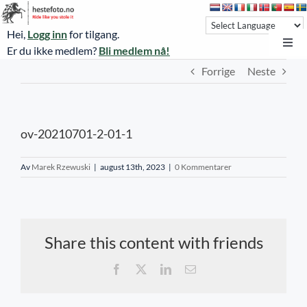
Skip
to
Hei,
Logg inn
for tilgang.
content
Toggl
Er du ikke medlem?
Bli medlem nå!
Navi
Forrige
Neste
Hestefoto.no
Øvrevoll løpsdager
ov-20210701-2-01-1
Øvrevoll treningsdager
NoARK
Av
Marek Rzewuski
|
august 13th, 2023
|
0 Kommentarer
Sverige
Søk
Share this content with friends
Agria Oslo Horse Show 2023
Facebook
X
LinkedIn
E-
post
Bli medlem