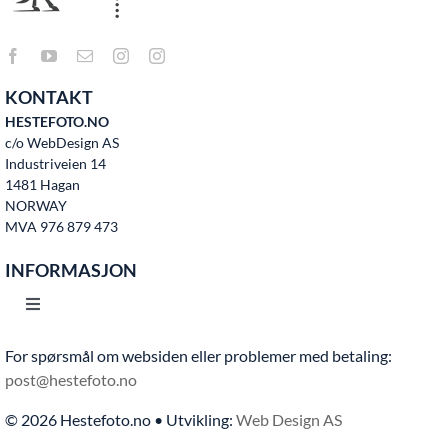
KONTAKT
HESTEFOTO.NO
c/o WebDesign AS
Industriveien 14
1481 Hagan
NORWAY
MVA 976 879 473
INFORMASJON
Toggle
Navigation
For spørsmål om websiden eller problemer med betaling:
Hjem
post@hestefoto.no
© 2026 Hestefoto.no • Utvikling:
Web Design AS
Bruksvilkår